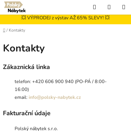
Přejít
Hledat
NÁKUP
na
KOŠÍK
obsah
💥 VÝPRODEJ z výstav AŽ 65% SLEVY! 💥
Domů
/
Kontakty
Kontakty
Zákaznická linka
telefon:
+420 606 900 940 (PO-PÁ / 8:00-
16:00)
email:
info@polsky-nabytek.cz
Fakturační údaje
Polský nábytek s.r.o.