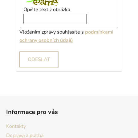
Opište text z obrázku
Vložením zprávy souhlasíte s
podmínkami
ochrany osobních údajů
ODESLAT
Z
á
Informace pro vás
p
a
Kontakty
t
Doprava a platba