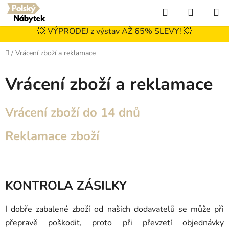
Přejít
Hledat
NÁKUP
na
KOŠÍK
obsah
💥 VÝPRODEJ z výstav AŽ 65% SLEVY! 💥
Domů
/
Vrácení zboží a reklamace
Vrácení zboží a reklamace
Vrácení zboží do 14 dnů
Reklamace zboží
KONTROLA ZÁSILKY
I dobře zabalené zboží od našich dodavatelů se může při
přepravě poškodit, proto při převzetí objednávky