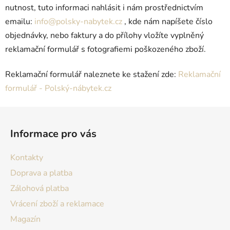
nutnost, tuto informaci nahlásit i nám prostřednictvím
emailu:
info@polsky-nabytek.cz
, kde nám napíšete číslo
objednávky, nebo faktury a do přílohy vložíte vyplněný
reklamační formulář s fotografiemi poškozeného zboží.
Reklamační formulář naleznete ke stažení zde:
Reklamační
formulář - Polský-nábytek.cz
Z
á
Informace pro vás
p
a
Kontakty
t
Doprava a platba
í
Zálohová platba
Vrácení zboží a reklamace
Magazín