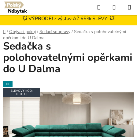
Přejít
Hledat
NÁKUP
na
KOŠÍK
obsah
💥 VÝPRODEJ z výstav AŽ 65% SLEVY! 💥
Domů
/
Obývací pokoj
/
Sedací soupravy
/
Sedačka s polohovatelnými
opěrkami do U Dalma
Sedačka s
polohovatelnými opěrkami
do U Dalma
TIP
SLEVOVÝ KÓD:
LETO15