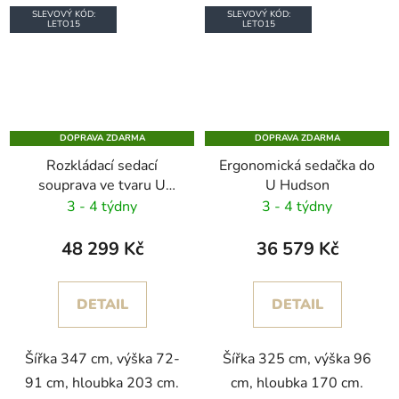
SLEVOVÝ KÓD:
SLEVOVÝ KÓD:
LETO15
LETO15
DOPRAVA ZDARMA
DOPRAVA ZDARMA
Rozkládací sedací
Ergonomická sedačka do
souprava ve tvaru U
U Hudson
Charles
3 - 4 týdny
3 - 4 týdny
48 299 Kč
36 579 Kč
DETAIL
DETAIL
Šířka 347 cm, výška 72-
Šířka 325 cm, výška 96
91 cm, hloubka 203 cm.
cm, hloubka 170 cm.