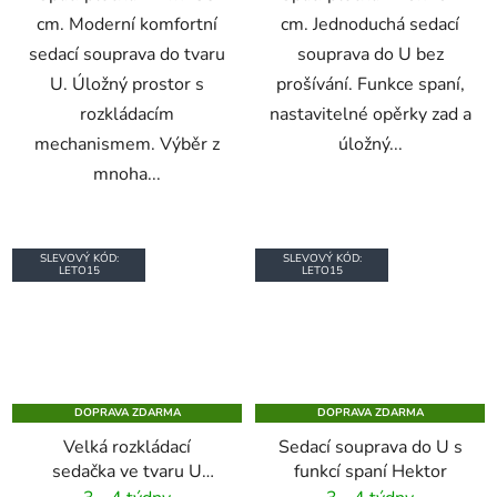
cm. Moderní komfortní
cm. Jednoduchá sedací
sedací souprava do tvaru
souprava do U bez
U. Úložný prostor s
prošívání. Funkce spaní,
rozkládacím
nastavitelné opěrky zad a
mechanismem. Výběr z
úložný...
mnoha...
SLEVOVÝ KÓD:
SLEVOVÝ KÓD:
LETO15
LETO15
DOPRAVA ZDARMA
DOPRAVA ZDARMA
Velká rozkládací
Sedací souprava do U s
sedačka ve tvaru U
funkcí spaní Hektor
Ganna