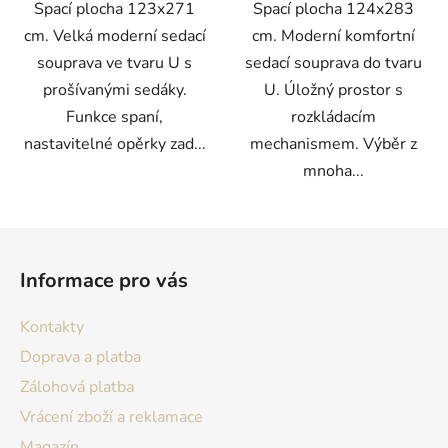
Spací plocha 123x271
Spací plocha 124x283
cm. Velká moderní sedací
cm. Moderní komfortní
souprava ve tvaru U s
sedací souprava do tvaru
prošívanými sedáky.
U. Úložný prostor s
Funkce spaní,
rozkládacím
nastavitelné opěrky zad...
mechanismem. Výběr z
mnoha...
Z
á
Informace pro vás
p
a
Kontakty
t
Doprava a platba
í
Zálohová platba
Vrácení zboží a reklamace
Magazín