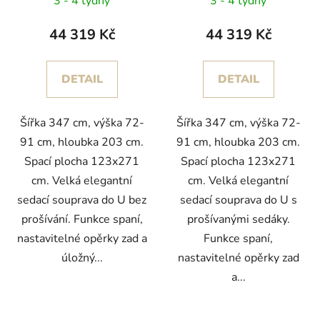
3 - 4 týdny
3 - 4 týdny
44 319 Kč
44 319 Kč
DETAIL
DETAIL
Šířka 347 cm, výška 72-
Šířka 347 cm, výška 72-
91 cm, hloubka 203 cm.
91 cm, hloubka 203 cm.
Spací plocha 123x271
Spací plocha 123x271
cm. Velká elegantní
cm. Velká elegantní
sedací souprava do U bez
sedací souprava do U s
prošívání. Funkce spaní,
prošívanými sedáky.
nastavitelné opěrky zad a
Funkce spaní,
úložný...
nastavitelné opěrky zad
a...