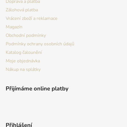
k
Doprava a platba
í
y
Zálohová platba
v
Vrácení zboží a reklamace
ý
p
Magazín
i
Obchodní podmínky
s
u
Podmínky ochrany osobních údajů
Katalog čalounění
Moje objednávka
Nákup na splátky
Přijímáme online platby
Přihlášení