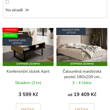
n
í
Na skladě
13
p
r
o
V
VÝPRODEJ
SLEVOVÝ KÓD:
d
ý
LETO15
SKLADEM
u
p
SLEVOVÝ KÓD:
LETO15
k
i
t
s
ů
p
DOPRAVA ZDARMA
DOPRAVA ZDARMA
r
Konferenční stolek April
Čalouněná manželská
o
postel 180x200 cm
d
Irina
Skladem
(3 ks)
3 - 4 týdny
u
k
3 599 Kč
19 409 Kč
od
t
ů
DETAIL
DETAIL