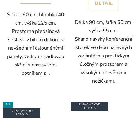
DETAIL
Šířka 190 cm, hloubka 40
Délka 90 cm, šířka 50 cm,
cm, výška 225 cm.
výška 55 cm.
Prostorná předsíňová
Skandinávský konferenční
sestava v bílém dekoru s
stolek ve dvou barevných
nevšedními čalouněnými
variantách s praktickým
panely, velkou zrcadlovou
úložným prostorem a
skříní s nástavcem,
vysokými dřevěnými
botníkem s...
nožičkami.
TIP
SLEVOVÝ KÓD:
LETO15
SLEVOVÝ KÓD:
LETO15