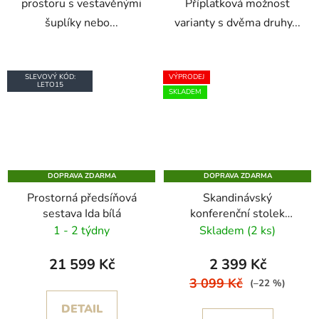
prostoru s vestavěnými
Příplatková možnost
šuplíky nebo...
varianty s dvěma druhy...
SLEVOVÝ KÓD:
VÝPRODEJ
LETO15
SKLADEM
DOPRAVA ZDARMA
DOPRAVA ZDARMA
Prostorná předsíňová
Skandinávský
sestava Ida bílá
konferenční stolek
Isabel
1 - 2 týdny
Skladem
(2 ks)
21 599 Kč
2 399 Kč
3 099 Kč
(–22 %)
DETAIL