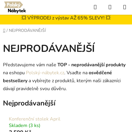
Přejít
Hledat
NÁKUP
na
KOŠÍK
obsah
💥 VÝPRODEJ z výstav AŽ 65% SLEVY! 💥
Domů
/
NEJPRODÁVANĚJŠÍ
NEJPRODÁVANĚJŠÍ
Představujeme vám naše
TOP - neprodávanější produkty
na eshopu
Polský-nábytek.cz
. Vsaďte na
osvědčené
bestsellery
a vybírejte z produktů, kterým naši zákazníci
dávají pravidelně svou důvěru.
Nejprodávanější
Konferenční stolek April
Skladem
(3 ks)