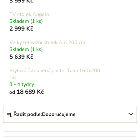
3 599 Kč
TV stolek Angelo
Skladem
(1 ks)
2 999 Kč
Velký televizní stolek Airi 200 cm
Skladem
(1 ks)
5 639 Kč
Stylová čalouněná postel Talia 160x200
cm
3 - 4 týdny
18 689 Kč
od
Ř
Řadit podle:
Doporučujeme
a
z
e