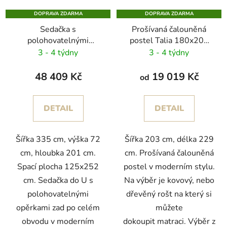
DOPRAVA ZDARMA
DOPRAVA ZDARMA
Sedačka s
Prošívaná čalouněná
polohovatelnými
postel Talia 180x200
opěrkami do U Dalma
cm
3 - 4 týdny
3 - 4 týdny
48 409 Kč
19 019 Kč
od
DETAIL
DETAIL
Šířka 335 cm, výška 72
Šířka 203 cm, délka 229
cm, hloubka 201 cm.
cm. Prošívaná čalouněná
Spací plocha 125x252
postel v moderním stylu.
cm. Sedačka do U s
Na výběr je kovový, nebo
polohovatelnými
dřevěný rošt na který si
opěrkami zad po celém
můžete
obvodu v moderním
dokoupit matraci. Výběr z