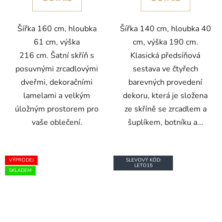
Šířka 160 cm, hloubka
Šířka 140 cm, hloubka 40
61 cm, výška
cm, výška 190 cm.
216 cm. Šatní skříň s
Klasická předsíňová
posuvnými zrcadlovými
sestava ve čtyřech
dveřmi, dekoračními
barevných provedení
lamelami a velkým
dekoru, která je složena
úložným prostorem pro
ze skříně se zrcadlem a
vaše oblečení.
šuplíkem, botníku a...
VÝPRODEJ
SLEVOVÝ KÓD:
LETO15
SKLADEM