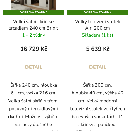
DOPRAVA ZDARMA
DOPRAVA ZDARMA
Velká šatní skříň se
Velký televizní stolek
zrcadlem 240 cm Brigit
Airi 200 cm
1 - 2 týdny
Skladem
(1 ks)
16 729 Kč
5 639 Kč
DETAIL
DETAIL
Šířka 240 cm, hloubka
Šířka 200 cm,
61 cm, výška 216 cm.
hloubka 40 cm, výška 42
Velká šatní skříň s třemi
cm. Velký moderní
posuvnými zrcadlovými
televizní stolek ve čtyřech
dveřmi. Možnost výběru
barevných variantách. Tři
varianty úložného
skříňky s poličkou.