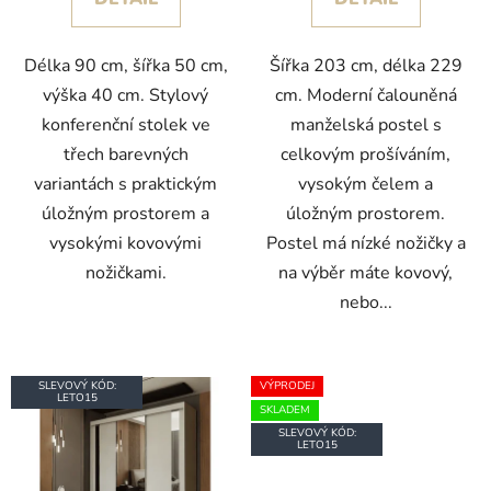
Délka 90 cm, šířka 50 cm,
Šířka 203 cm, délka 229
výška 40 cm. Stylový
cm. Moderní čalouněná
konferenční stolek ve
manželská postel s
třech barevných
celkovým prošíváním,
variantách s praktickým
vysokým čelem a
úložným prostorem a
úložným prostorem.
vysokými kovovými
Postel má nízké nožičky a
nožičkami.
na výběr máte kovový,
nebo...
SLEVOVÝ KÓD:
VÝPRODEJ
LETO15
SKLADEM
SLEVOVÝ KÓD:
LETO15