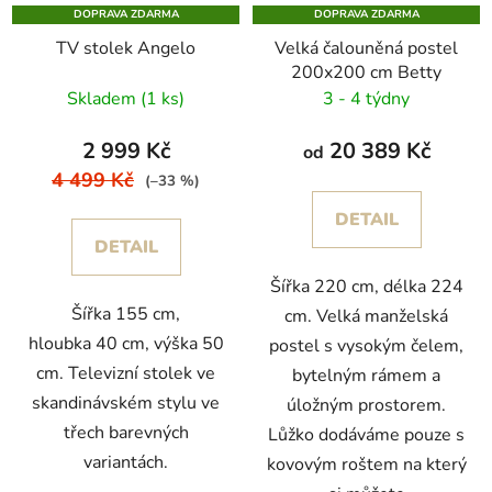
DOPRAVA ZDARMA
DOPRAVA ZDARMA
TV stolek Angelo
Velká čalouněná postel
200x200 cm Betty
Skladem
(1 ks)
3 - 4 týdny
2 999 Kč
20 389 Kč
od
4 499 Kč
(–33 %)
DETAIL
DETAIL
Šířka 220 cm, délka 224
Šířka 155 cm,
cm. Velká manželská
hloubka 40 cm, výška 50
postel s vysokým čelem,
cm. Televizní stolek ve
bytelným rámem a
skandinávském stylu ve
úložným prostorem.
třech barevných
Lůžko dodáváme pouze s
variantách.
kovovým roštem na který