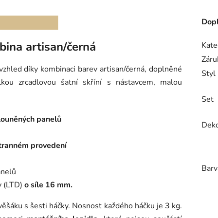
Dopl
ina artisan/černá
Kate
Záru
 vzhled díky kombinaci barev artisan/černá, doplněné
Styl
kou zrcadlovou šatní skříní s nástavcem, malou
Set
louněných panelů
Dek
stranném provedení
Barv
anelů
y (LTD)
o síle 16 mm.
věšáku s šesti háčky. Nosnost každého háčku je 3 kg.