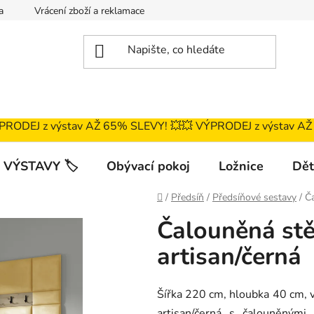
a
Vrácení zboží a reklamace
Magazín
Obchodní podmí
ÝPRODEJ z výstav AŽ 65% SLEVY! 💥ㅤㅤㅤ💥 VÝPRODEJ z výstav A
 VÝSTAVY 🏷️
Obývací pokoj
Ložnice
Dět
Domů
/
Předsíň
/
Předsíňové sestavy
/
Č
Čalouněná st
artisan/černá
Šířka 220 cm, hloubka 40 cm, 
artisan/černá s čalouněnými 