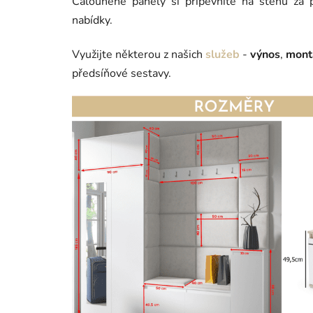
Čalouněné panely si připevníte na stěnu za
nabídky.
Využijte některou z našich
služeb
-
výnos
,
mont
předsíňové sestavy.