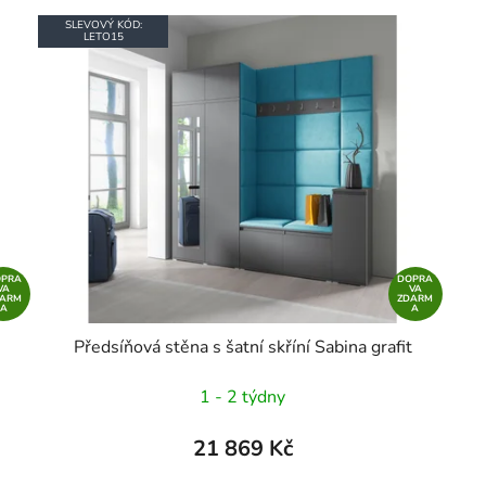
SLEVOVÝ KÓD:
LETO15
OPRA
DOPRA
VA
VA
DARM
ZDARM
A
A
Předsíňová stěna s šatní skříní Sabina grafit
1 - 2 týdny
21 869 Kč