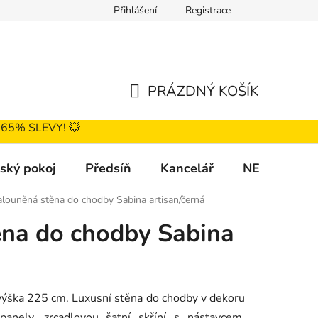
Přihlášení
Registrace
nky
Podmínky ochrany osobních údajů
Katalog čalounění
PRÁZDNÝ KOŠÍK
NÁKUPNÍ
Ž 65% SLEVY! 💥
KOŠÍK
ský pokoj
Předsíň
Kancelář
NEJPRODÁV
alouněná stěna do chodby Sabina artisan/černá
ěna do chodby Sabina
výška 225 cm. Luxusní stěna do chodby v dekoru
panely, zrcadlovou šatní skříní s nástavcem,