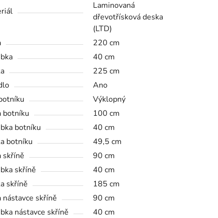
Laminovaná
riál
dřevotřísková deska
(LTD)
a
220 cm
bka
40 cm
ka
225 cm
dlo
Ano
botníku
Výklopný
a botníku
100 cm
bka botníku
40 cm
a botníku
49,5 cm
a skříně
90 cm
bka skříně
40 cm
a skříně
185 cm
a nástavce skříně
90 cm
bka nástavce skříně
40 cm