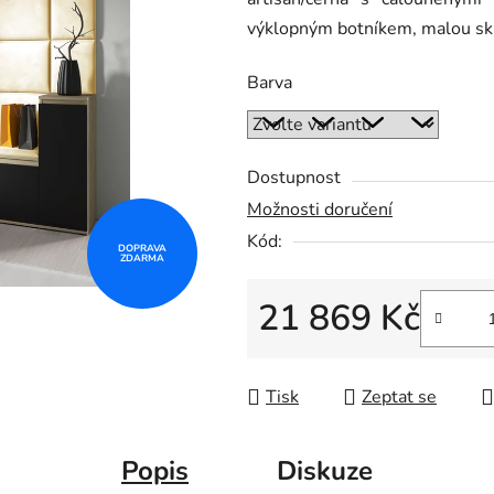
výklopným botníkem, malou sk
Barva
Dostupnost
Možnosti doručení
Kód:
DOPRAVA
ZDARMA
21 869 Kč
Měrná cena:
Tisk
Zeptat se
Popis
Diskuze