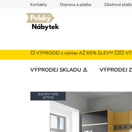
Přejít
Kontakty
Doprava a platba
Zálohová platb
na
obsah
💥 VÝPRODEJ z výstav AŽ 65% SLEVY! 💥ㅤㅤㅤ💥 V
VÝPRODEJ SKLADU ⚠️
VÝPRODEJ Z
SLEVOVÝ KÓD:
LETO15