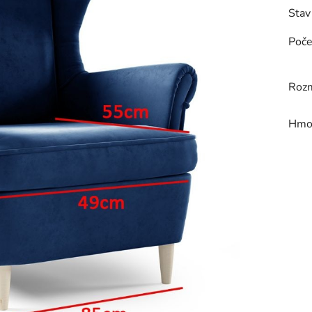
Stav
Poče
Rozm
Hmo