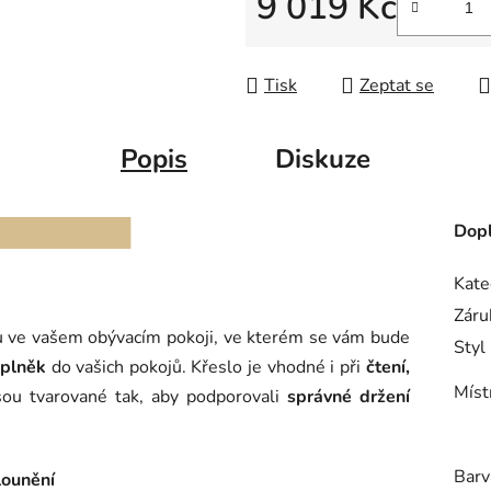
9 019 Kč
Měrná cena:
Tisk
Zeptat se
Popis
Diskuze
Dopl
Kate
Záru
 ve vašem obývacím pokoji, ve kterém se vám bude
Styl
oplněk
do vašich pokojů. Křeslo je vhodné i při
čtení,
Míst
sou tvarované tak, aby podporovali
správné držení
Barv
lounění