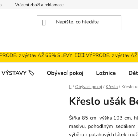
a
Vrácení zboží a reklamace
Magazín
Obchodní podmí
ÝPRODEJ z výstav AŽ 65% SLEVY! 💥ㅤㅤㅤ💥 VÝPRODEJ z výstav A
 VÝSTAVY 🏷️
Obývací pokoj
Ložnice
Dět
Domů
/
Obývací pokoj
/
Křesla
/
Křeslo u
Křeslo ušák B
Šířka 85 cm, výška 103 cm, h
masivu, pohodlným sedákem
výběru z potahových látek i nož