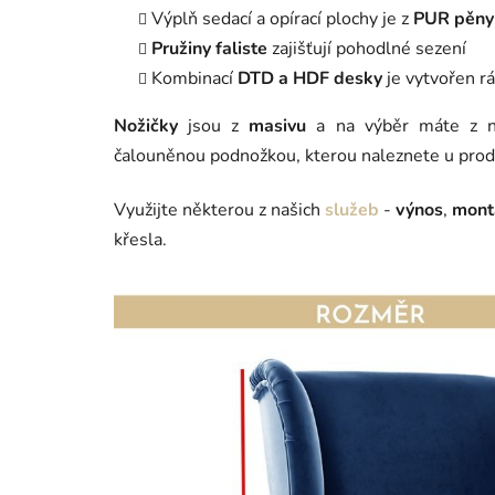
Výplň sedací a opírací plochy je z
PUR pěny
Pružiny faliste
zajišťují pohodlné sezení
Kombinací
DTD a HDF desky
je vytvořen r
Nožičky
jsou z
masivu
a na výběr máte z ně
čalouněnou podnožkou, kterou naleznete u produ
Využijte některou z našich
služeb
-
výnos
,
mont
křesla.