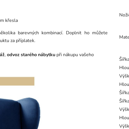
Noži
ám křesla
kolika barevných kombinací. Doplnit ho můžete
Mate
ktu za příplatek.
áž
,
odvoz starého nábytku
při nákupu vašeho
Šířk
Hlou
Výš
Hlou
Šířk
Šířk
Výšk
Hlou
Výšk