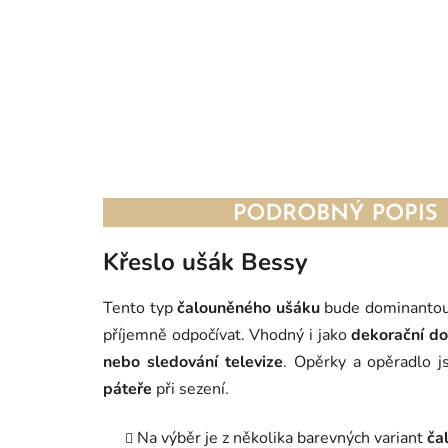
Křeslo ušák Bessy
Tento typ
čalouněného ušáku
bude dominantou
příjemně odpočívat. Vhodný i jako
dekorační d
nebo sledování televize
. Opěrky a opěradlo j
páteře
při sezení.
Na výběr je z několika barevných variant
ča