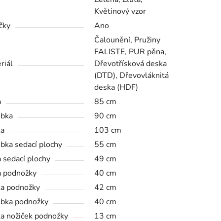
Květinový vzor
čky
Ano
Čalounění, Pružiny
FALISTE, PUR pěna,
riál
Dřevotřísková deska
(DTD), Dřevovláknitá
deska (HDF)
a
85 cm
bka
90 cm
ka
103 cm
bka sedací plochy
55 cm
a sedací plochy
49 cm
a podnožky
40 cm
a podnožky
42 cm
bka podnožky
40 cm
a nožiček podnožky
13 cm