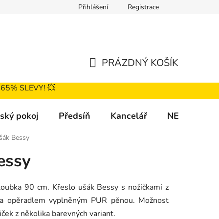
Přihlášení
Registrace
nky
Podmínky ochrany osobních údajů
Katalog čalounění
PRÁZDNÝ KOŠÍK
NÁKUPNÍ
Ž 65% SLEVY! 💥
KOŠÍK
ský pokoj
Předsíň
Kancelář
NEJPRODÁV
šák Bessy
essy
loubka 90 cm. Křeslo ušák Bessy s nožičkami z
 a opěradlem vyplněným PUR pěnou. Možnost
iček z několika barevných variant.