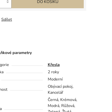
DO KOŠÍKU
Sdílet
ňkové parametry
gorie
Křesla
ka
2 roky
Moderní
Obývací pokoj,
nost
Kancelář
Černá, Krémová,
Modrá, Růžová,
a
Zelená, Žlutá,