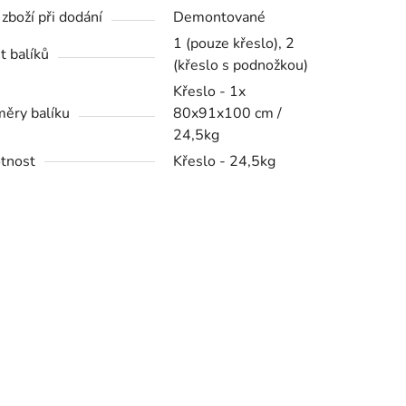
 zboží při dodání
Demontované
1 (pouze křeslo), 2
t balíků
(křeslo s podnožkou)
Křeslo - 1x
ěry balíku
80x91x100 cm /
24,5kg
tnost
Křeslo - 24,5kg