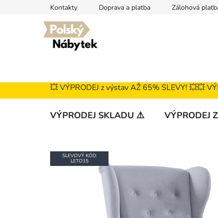
Přejít
Kontakty
Doprava a platba
Zálohová platb
na
obsah
💥 VÝPRODEJ z výstav AŽ 65% SLEVY! 💥ㅤㅤㅤ💥 V
VÝPRODEJ SKLADU ⚠️
VÝPRODEJ Z
SLEVOVÝ KÓD:
LETO15