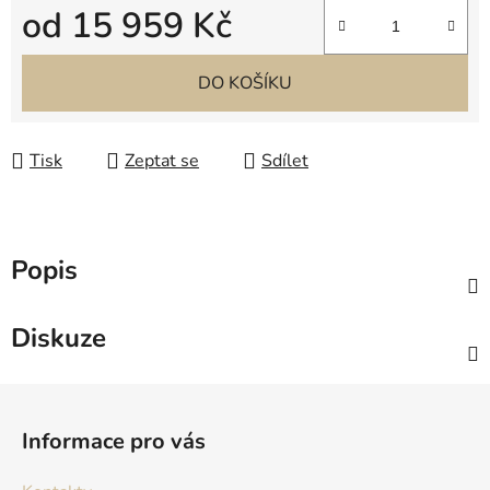
od
15 959 Kč
Měrná cena:
DO KOŠÍKU
Tisk
Zeptat se
Sdílet
Popis
Diskuze
Z
á
Informace pro vás
p
a