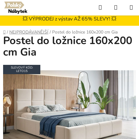
Přejít
Hledat
NÁKUP
na
KOŠÍK
obsah
💥 VÝPRODEJ z výstav AŽ 65% SLEVY! 💥
Domů
/
NEJPRODÁVANĚJŠÍ
/
Postel do ložnice 160x200 cm Gia
Postel do ložnice 160x200
cm Gia
SLEVOVÝ KÓD:
LETO15