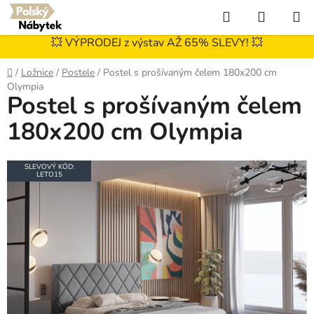
Přejít
Hledat
NÁKUP
na
KOŠÍK
obsah
💥 VÝPRODEJ z výstav AŽ 65% SLEVY! 💥
Domů
/
Ložnice
/
Postele
/
Postel s prošívaným čelem 180x200 cm
Olympia
Postel s prošívaným čelem
180x200 cm Olympia
SLEVOVÝ KÓD:
LETO15