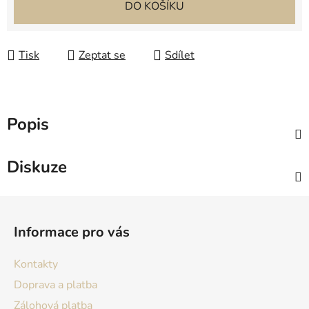
DO KOŠÍKU
Tisk
Zeptat se
Sdílet
Popis
Diskuze
Z
á
Informace pro vás
p
a
Kontakty
t
Doprava a platba
í
Zálohová platba