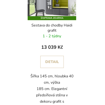
DOPRAVA ZDARMA
Sestava do chodby Haidi
grafit
1 - 2 týdny
13 039 Kč
DETAIL
Šířka 145 cm, hloubka 40
cm, výška
185 cm. Elegantní
předsíňová stěna v
dekoru grafit s