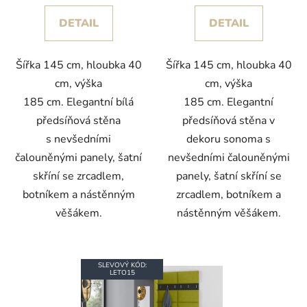
DETAIL
DETAIL
Šířka 145 cm, hloubka 40
Šířka 145 cm, hloubka 40
cm, výška
cm, výška
185 cm. Elegantní bílá
185 cm. Elegantní
předsíňová stěna
předsíňová stěna v
s nevšedními
dekoru sonoma s
čalouněnými panely, šatní
nevšedními čalouněnými
skříní se zrcadlem,
panely, šatní skříní se
botníkem a nástěnným
zrcadlem, botníkem a
věšákem.
nástěnným věšákem.
SLEVOVÝ KÓD:
LETO15