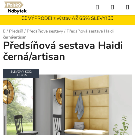
Přejít
Hledat
NÁKUP
na
KOŠÍK
obsah
💥 VÝPRODEJ z výstav AŽ 65% SLEVY! 💥
Domů
/
Předsíň
/
Předsíňové sestavy
/
Předsíňová sestava Haidi
černá/artisan
Předsíňová sestava Haidi
černá/artisan
SLEVOVÝ KÓD:
LETO15