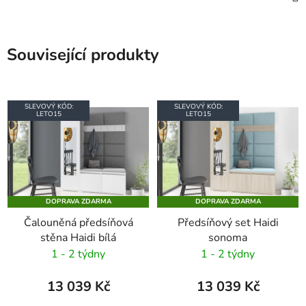
Související produkty
SLEVOVÝ KÓD:
SLEVOVÝ KÓD:
LETO15
LETO15
DOPRAVA ZDARMA
DOPRAVA ZDARMA
Čalouněná předsíňová
Předsíňový set Haidi
stěna Haidi bílá
sonoma
1 - 2 týdny
1 - 2 týdny
13 039 Kč
13 039 Kč