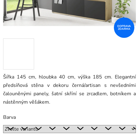
DOPRAVA
ZDARMA
Šířka 145 cm, hloubka 40 cm, výška 185 cm.
Elegantní
předsíňová stěna v dekoru černá/artisan s nevšedními
čalouněnými panely, šatní skříní se zrcadlem, botníkem a
nástěnným věšákem.
Barva