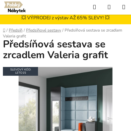
Přejít
Hledat
NÁKUP
na
KOŠÍK
obsah
💥 VÝPRODEJ z výstav AŽ 65% SLEVY! 💥
Domů
/
Předsíň
/
Předsíňové sestavy
/
Předsíňová sestava se zrcadlem
Valeria grafit
Předsíňová sestava se
zrcadlem Valeria grafit
SLEVOVÝ KÓD:
LETO15