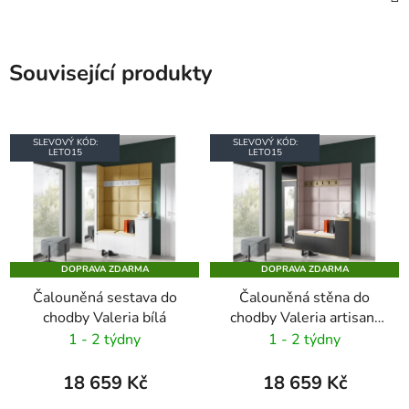
Související produkty
SLEVOVÝ KÓD:
SLEVOVÝ KÓD:
LETO15
LETO15
DOPRAVA ZDARMA
DOPRAVA ZDARMA
Čalouněná sestava do
Čalouněná stěna do
chodby Valeria bílá
chodby Valeria artisan/
černá
1 - 2 týdny
1 - 2 týdny
18 659 Kč
18 659 Kč