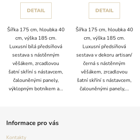
DETAIL
DETAIL
Šířka 175 cm, hloubka 40
Šířka 175 cm, hloubka 40
cm, výška 185 cm.
cm, výška 185 cm.
Luxusní bílá předsíňová
Luxusní předsíňová
sestava s nástěnným
sestava v dekoru artisan/
věšákem, zrcadlovou
černá s nástěnným
šatní skříní s nástavcem,
věšákem, zrcadlovou
čalouněnými panely,
šatní skříní s nástavcem,
výklopným botníkem a...
čalouněnými panely,...
Z
á
Informace pro vás
p
a
Kontakty