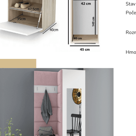
Stav
Poče
Rozm
Hmo