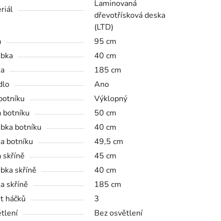
Laminovaná
riál
dřevotřísková deska
(LTD)
a
95 cm
bka
40 cm
ka
185 cm
dlo
Ano
botníku
Výklopný
a botníku
50 cm
bka botníku
40 cm
a botníku
49,5 cm
a skříně
45 cm
bka skříně
40 cm
a skříně
185 cm
t háčků
3
tlení
Bez osvětlení