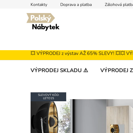
Přejít
Kontakty
Doprava a platba
Zálohová platb
na
obsah
💥 VÝPRODEJ z výstav AŽ 65% SLEVY! 💥ㅤㅤㅤ💥 V
VÝPRODEJ SKLADU ⚠️
VÝPRODEJ Z
SLEVOVÝ KÓD:
LETO15