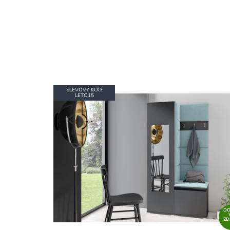
SLEVOVÝ KÓD:
LETO15
D
Z