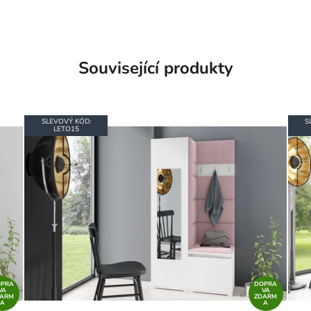
Související produkty
SLEVOVÝ KÓD:
S
LETO15
OPRA
DOPRA
VA
VA
DARM
ZDARM
A
A