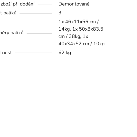
 zboží při dodání
Demontované
t balíků
3
1x 46x11x56 cm /
14kg, 1x 50x8x83,5
ěry balíků
cm / 38kg, 1x
40x34x52 cm / 10kg
tnost
62 kg