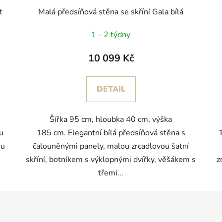
t
Malá předsíňová stěna se skříní Gala bílá
1 - 2 týdny
10 099 Kč
DETAIL
Šířka 95 cm, hloubka 40 cm, výška
u
185 cm. Elegantní bílá předsíňová stěna s
ou
čalouněnými panely, malou zrcadlovou šatní
skříní, botníkem s výklopnými dvířky, věšákem s
z
třemi...