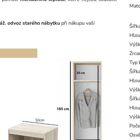
Mate
áž
,
odvoz starého nábytku
při nákupu vaší
Šířk
Hlou
Výš
Zrca
Typ 
Šířk
Hlou
Výšk
Šířk
Hlou
Výšk
Poče
Osvě