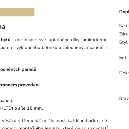
Dopl
ma
Kate
Záru
 bytů
, kde najde své uplatnění díky praktickému
Styl
cadlem, výklopného botníku a čalouněných panelů s
Set
louněných panelů
Dek
stranném provedení
Barv
o panelu
y (LTD)
o síle 16 mm.
a věšáku s třemi háčky. Nosnost každého háčku je 3
za pomoci
montážního lepidla
, které nejsou součástí