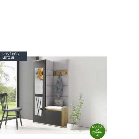
LEVOVÝ KÓD:
LETO15
DOPRA
VA
ZDARM
A