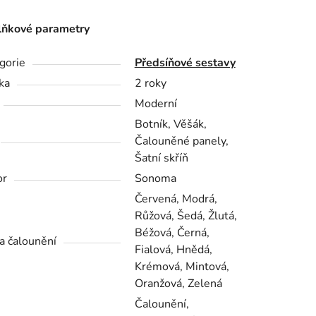
ňkové parametry
gorie
Předsíňové sestavy
ka
2 roky
Moderní
Botník, Věšák,
Čalouněné panely,
Šatní skříň
or
Sonoma
Červená, Modrá,
Růžová, Šedá, Žlutá,
Béžová, Černá,
a čalounění
Fialová, Hnědá,
Krémová, Mintová,
Oranžová, Zelená
Čalounění,