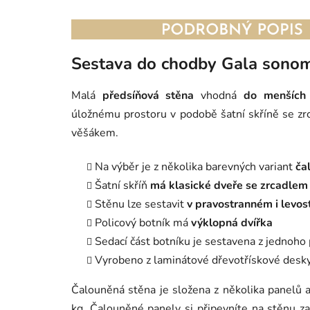
Sestava do chodby Gala sono
Malá
předsíňová stěna
vhodná
do menších
úložnému prostoru v podobě šatní skříně se zr
věšákem.
Na výběr je z několika barevných variant
ča
Šatní skříň
má klasické dveře se zrcadlem
Stěnu lze sestavit
v pravostranném i levo
Policový botník má
výklopná dvířka
Sedací část botníku je sestavena z jednoh
Vyrobeno z laminátové dřevotřískové desk
Čalouněná stěna je složena z několika panelů 
kg. Čalouněné panely si připevníte na stěnu 