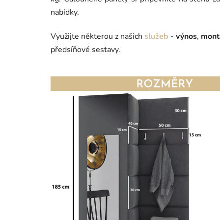
nabídky.
Využijte některou z našich
služeb
-
výnos
,
mont
předsíňové sestavy.