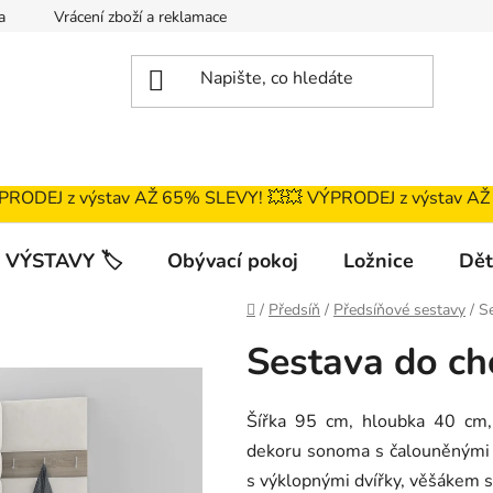
a
Vrácení zboží a reklamace
Magazín
Obchodní podmí
ÝPRODEJ z výstav AŽ 65% SLEVY! 💥ㅤㅤㅤ💥 VÝPRODEJ z výstav A
 VÝSTAVY 🏷️
Obývací pokoj
Ložnice
Dět
Domů
/
Předsíň
/
Předsíňové sestavy
/
S
Sestava do c
Šířka 95 cm, hloubka 40 cm
dekoru sonoma s čalouněnými p
s výklopnými dvířky, věšákem 