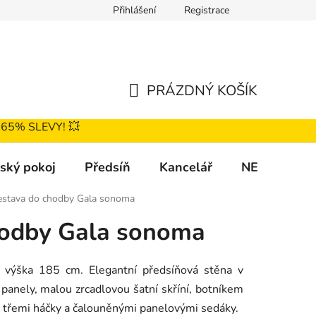
Přihlášení
Registrace
nky
Podmínky ochrany osobních údajů
Katalog čalounění
PRÁZDNÝ KOŠÍK
NÁKUPNÍ
Ž 65% SLEVY! 💥
KOŠÍK
ský pokoj
Předsíň
Kancelář
NEJPRODÁV
estava do chodby Gala sonoma
hodby Gala sonoma
, výška 185 cm.
Elegantní předsíňová stěna v
anely, malou zrcadlovou šatní skříní, botníkem
s třemi háčky a čalouněnými panelovými sedáky.