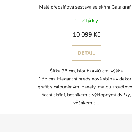
Malá předsíňová sestava se skříní Gala grafi
1 - 2 týdny
10 099 Kč
DETAIL
Šířka 95 cm, hloubka 40 cm, výška
185 cm. Elegantní předsíňová stěna v dekor
grafit s čalouněnými panely, malou zrcadlov
šatní skříní, botníkem s výklopnými dvířky,
věšákem s...
Z
á