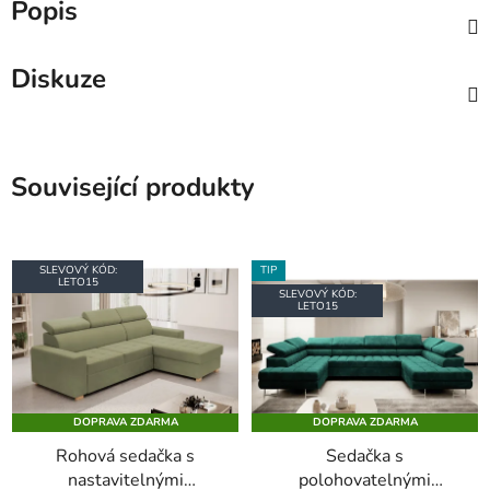
Popis
Diskuze
Související produkty
SLEVOVÝ KÓD:
TIP
LETO15
SLEVOVÝ KÓD:
LETO15
DOPRAVA ZDARMA
DOPRAVA ZDARMA
Rohová sedačka s
Sedačka s
nastavitelnými
polohovatelnými