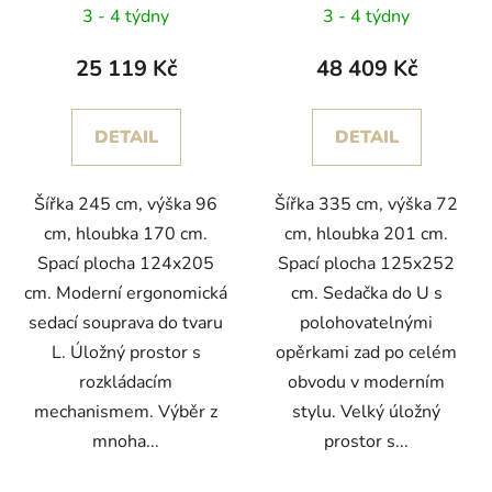
opěrkami Phoenix
opěrkami do U Dalma
3 - 4 týdny
3 - 4 týdny
25 119 Kč
48 409 Kč
DETAIL
DETAIL
Šířka 245 cm, výška 96
Šířka 335 cm, výška 72
cm, hloubka 170 cm.
cm, hloubka 201 cm.
Spací plocha 124x205
Spací plocha 125x252
cm. Moderní ergonomická
cm. Sedačka do U s
sedací souprava do tvaru
polohovatelnými
L. Úložný prostor s
opěrkami zad po celém
rozkládacím
obvodu v moderním
mechanismem. Výběr z
stylu. Velký úložný
mnoha...
prostor s...