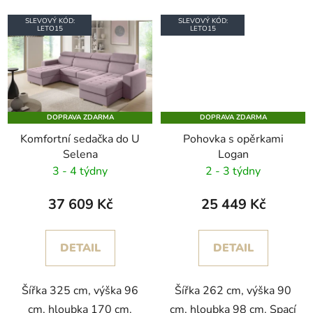
SLEVOVÝ KÓD:
SLEVOVÝ KÓD:
LETO15
LETO15
DOPRAVA ZDARMA
DOPRAVA ZDARMA
Komfortní sedačka do U
Pohovka s opěrkami
Selena
Logan
3 - 4 týdny
2 - 3 týdny
37 609 Kč
25 449 Kč
DETAIL
DETAIL
Šířka 325 cm, výška 96
Šířka 262 cm, výška 90
cm, hloubka 170 cm.
cm, hloubka 98 cm. Spací