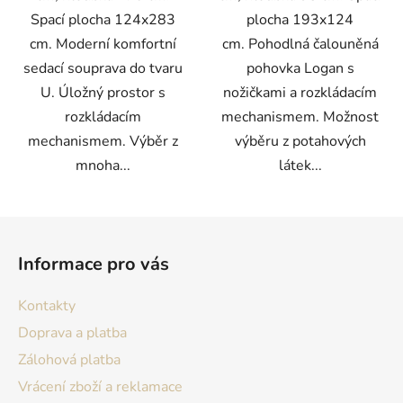
Spací plocha 124x283
plocha 193x124
cm. Moderní komfortní
cm. Pohodlná čalouněná
sedací souprava do tvaru
pohovka Logan s
U. Úložný prostor s
nožičkami a rozkládacím
rozkládacím
mechanismem. Možnost
mechanismem. Výběr z
výběru z potahových
mnoha...
látek...
Z
á
Informace pro vás
p
a
Kontakty
t
Doprava a platba
í
Zálohová platba
Vrácení zboží a reklamace