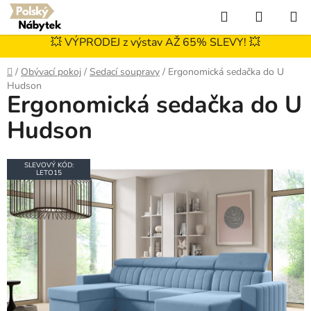
Přejít
Hledat
NÁKUP
na
KOŠÍK
obsah
💥 VÝPRODEJ z výstav AŽ 65% SLEVY! 💥
Domů
/
Obývací pokoj
/
Sedací soupravy
/
Ergonomická sedačka do U
Hudson
Ergonomická sedačka do U
Hudson
SLEVOVÝ KÓD:
LETO15