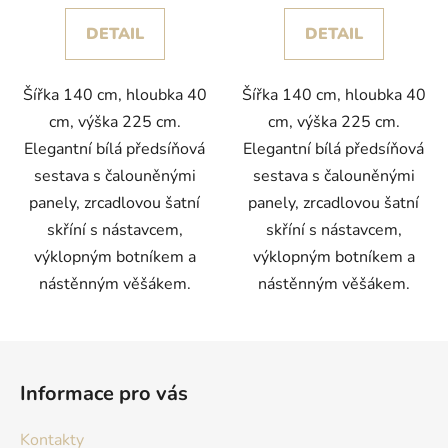
DETAIL
DETAIL
Šířka 140 cm, hloubka 40
Šířka 140 cm, hloubka 40
cm, výška 225 cm.
cm, výška 225 cm.
Elegantní bílá předsíňová
Elegantní bílá předsíňová
sestava s čalouněnými
sestava s čalouněnými
panely, zrcadlovou šatní
panely, zrcadlovou šatní
skříní s nástavcem,
skříní s nástavcem,
výklopným botníkem a
výklopným botníkem a
nástěnným věšákem.
nástěnným věšákem.
Z
á
Informace pro vás
p
a
Kontakty