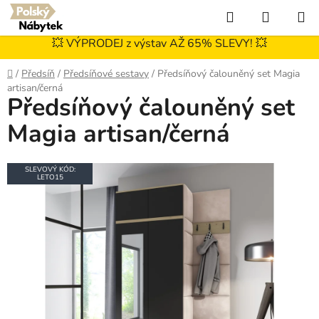
Přejít
Hledat
NÁKUP
na
KOŠÍK
obsah
💥 VÝPRODEJ z výstav AŽ 65% SLEVY! 💥
Domů
/
Předsíň
/
Předsíňové sestavy
/
Předsíňový čalouněný set Magia
artisan/černá
Předsíňový čalouněný set
Magia artisan/černá
SLEVOVÝ KÓD:
LETO15