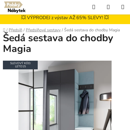
Přejít
Hledat
NÁKUP
na
KOŠÍK
obsah
💥 VÝPRODEJ z výstav AŽ 65% SLEVY! 💥
Domů
/
Předsíň
/
Předsíňové sestavy
/
Šedá sestava do chodby Magia
Šedá sestava do chodby
Magia
SLEVOVÝ KÓD:
LETO15