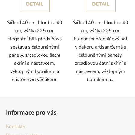
DETAIL
DETAIL
Šířka 140 cm, hloubka 40
Šířka 140 cm, hloubka 40
cm, výška 225 cm.
cm, výška 225 cm.
Elegantní bílá předsíňová
Elegantní předsíňový set
sestava s čalouněnými
v dekoru artisan/černá s
panely, zrcadlovou šatní
čalouněnými panely,
skříní s nástavcem,
zrcadlovou šatní skříní s
výklopným botníkem a
nástavcem, výklopným
nástěnným věšákem.
botníkem a...
Z
á
Informace pro vás
p
a
Kontakty
t