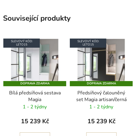
Související produkty
SLEVOVÝ KÓD:
SLEVOVÝ KÓD:
LETO15
LETO15
DOPRAVA ZDARMA
DOPRAVA ZDARMA
Bílá předsíňová sestava
Předsíňový čalouněný
Magia
set Magia artisan/černá
1 - 2 týdny
1 - 2 týdny
15 239 Kč
15 239 Kč