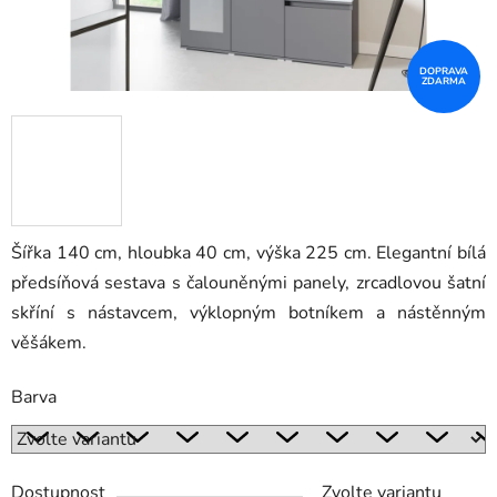
DOPRAVA
ZDARMA
Šířka 140 cm, hloubka 40 cm, výška 225 cm. Elegantní bílá
předsíňová sestava s čalouněnými panely, zrcadlovou šatní
skříní s nástavcem, výklopným botníkem a nástěnným
věšákem.
Barva
Dostupnost
Zvolte variantu